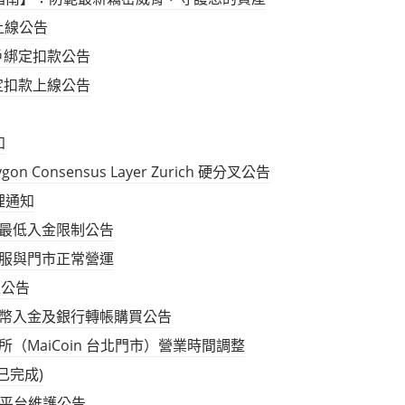
 上線公告
 帳戶綁定扣款公告
戶綁定扣款上線公告
知
ygon Consensus Layer Zurich 硬分叉公告
理通知
位資產最低入金限制公告
午節客服與門市正常營運
上線公告
停新台幣入金及銀行轉帳購買公告
營業所（MaiCoin 台北門市）營業時間調整
已完成)
oin 平台維護公告