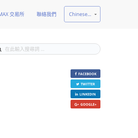
MAX 交易所
聯絡我們
Chinese...
FACEBOOK
TWITTER
LINKEDIN
GOOGLE+