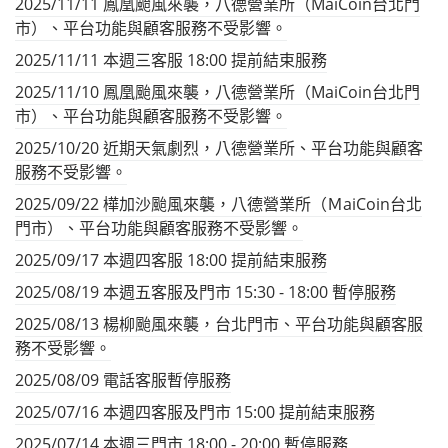
2025/11/11 鳳凰颱風來襲，八德營業所（MaiCoin台北門
市）、平台功能與顧客服務不受影響。
2025/11/11 本週三客服 18:00 提前結束服務
2025/11/10 鳳凰颱風來襲，八德營業所（MaiCoin台北門
市）、平台功能與顧客服務不受影響。
2025/10/20 近期天氣劇烈，八德營業所、平台功能與顧客
服務不受影響。
2025/09/22 樺加沙颱風來襲，八德營業所（ＭaiCoin台北
門市）、平台功能與顧客服務不受影響。
2025/09/17 本週四客服 18:00 提前結束服務
2025/08/19 本週五客服及門市 15:30 - 18:00 暫停服務
2025/08/13 楊柳颱風來襲，台北門市、平台功能與顧客服
務不受影響。
2025/08/09 電話客服暫停服務
2025/07/16 本週四客服及門市 15:00 提前結束服務
2025/07/14 本週三門市 18:00 - 20:00 暫停服務