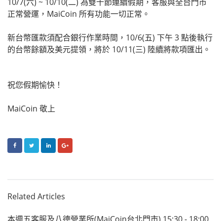
10/7(六) ~ 10/10(二) 為雙十節連續假期，客服與全台門市
正常營運，MaiCoin 所有功能一切正常。
新台幣匯款須配合銀行作業時間，10/6(五) 下午 3 點後執行
的台幣餘額及美元提領，將於 10/11(三) 陸續將款項匯出。
祝您假期愉快！
MaiCoin 敬上
FACEBOOK
TWITTER
LINKEDIN
GOOGLE+
Related Articles
本週五客服及八德營業所(MaiCoin台北門市) 15:30 - 18:00