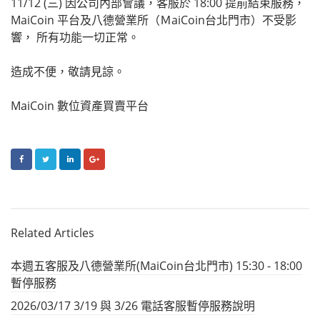
11/12 (三) 因公司內部會議，客服於 18:00 提前結束服務，
MaiCoin 平台及八德營業所（ＭaiCoin台北門市）不受影
響， 所有功能一切正常。
造成不便，敬請見諒。
MaiCoin 數位資產買賣平台
FACEBOOK
TWITTER
LINKEDIN
GOOGLE+
Related Articles
本週五客服及八德營業所(MaiCoin台北門市) 15:30 - 18:00
暫停服務
2026/03/17 3/19 與 3/26 電話客服暫停服務說明