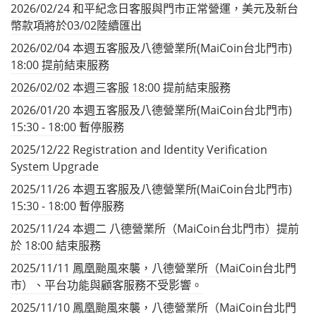
2026/02/24 和平紀念日客服與門市正常營運，美元及新台
幣款項將於03/02陸續匯出
2026/02/04 本週五客服及八德營業所(MaiCoin台北門市)
18:00 提前結束服務
2026/02/02 本週三客服 18:00 提前結束服務
2026/01/20 本週五客服及八德營業所(MaiCoin台北門市)
15:30 - 18:00 暫停服務
2025/12/22 Registration and Identity Verification
System Upgrade
2025/11/26 本週五客服及八德營業所(MaiCoin台北門市)
15:30 - 18:00 暫停服務
2025/11/24 本週二 八德營業所（MaiCoin台北門市）提前
於 18:00 結束服務
2025/11/11 鳳凰颱風來襲，八德營業所（MaiCoin台北門
市）、平台功能與顧客服務不受影響。
2025/11/10 鳳凰颱風來襲，八德營業所（MaiCoin台北門