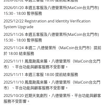
2026/01/20 本週五客服及八德營業所(MaiCoin台北門市)
15:30 - 18:00 暫停服務
2025/12/22 Registration and Identity Verification
System Upgrade
2025/11/26 本週五客服及八德營業所(MaiCoin台北門市)
15:30 - 18:00 暫停服務
2025/11/24 本週二 八德營業所（MaiCoin台北門市）提前
於 18:00 結束服務
2025/11/11 鳳凰颱風來襲，八德營業所（MaiCoin台北門
市）、平台功能與顧客服務不受影響。
2025/11/11 本週三客服 18:00 提前結束服務
2025/11/10 鳳凰颱風來襲，八德營業所（MaiCoin台北門
市）、平台功能與顧客服務不受影響。
2025/10/20 近期天氣劇烈，八德營業所、平台功能與顧客
服務不受影響。