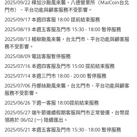
2025/09/22 樺加沙颱風來襲，八德營業所（ＭaiCoin台北
門市）、平台功能與顧客服務不受影響。
2025/09/17 本週四客服 18:00 提前結束服務
2025/08/19 本週五客服及門市 15:30 - 18:00 暫停服務
2025/08/13 楊柳颱風來襲，台北門市、平台功能與顧客服
務不受影響。
2025/08/09 電話客服暫停服務
2025/07/16 本週四客服及門市 15:00 提前結束服務
2025/07/14 本週三門市 18:00 - 20:00 暫停服務
2025/07/06 丹娜絲颱風來襲，台北門市、平台功能與顧客
服務不受影響。
2025/06/26 下週一客服 18:00提前結束服務
2025/05/27 端午節連續假期客服與門市正常營運，台幣提
領將於 06/02 (一) 陸續匯出。
2025/05/21 本週五客服及門市 15:30 - 18:00 暫停服務